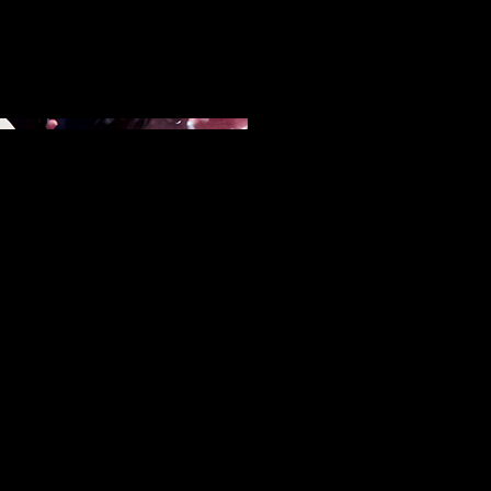
Arts Inspired by
BorosilicateGlass