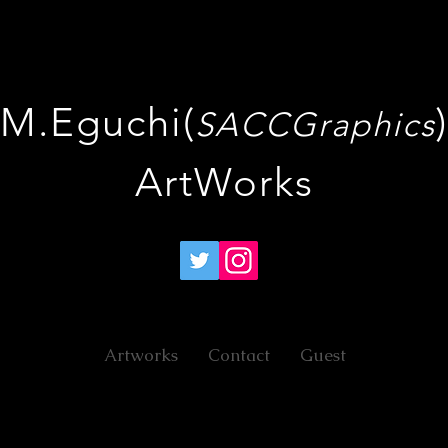
M.Eguchi(
)
SACCGraphics
​ArtWorks
Artworks
Contact
Guest
タルペイント作品